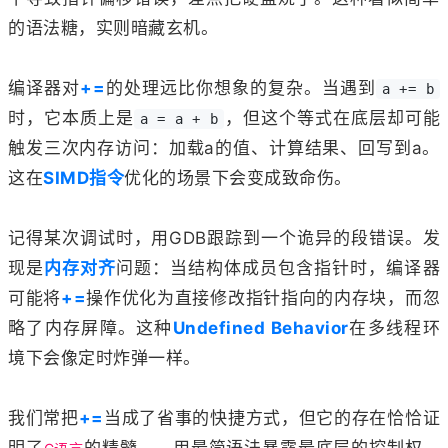
的语法糖，实则暗藏玄机。
编译器对
+=
的处理远比你想象的复杂。当遇到
a += b
时，它本质上是
，但这个等式在底层却可能
a = a + b
触发三次内存访问：加载a的值、计算结果、回写到a。
这在
SIMD指令
优化的场景下会变成致命伤。
记得某次调试时，用GDB跟踪到一个诡异的段错误。发
现是
内存对齐
问题：当结构体成员包含指针时，编译器
可能将
+=
操作优化为直接修改指针指向的内存块，而忽
略了内存屏障。这种
Undefined Behavior
在多线程环
境下会像定时炸弹一样。
我们常把
+=
当成了省事的快捷方式，但它的存在恰恰证
明了
的精髓——用最简语法暴露最底层的控制权。