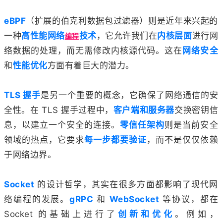
eBPF
（扩展的伯克利数据包过滤器）则是近年来兴起的
一种
高性能网络
技术
，它允许我们在
内核层面
进行网
编程
络数据的处理，而无需修改内核源代码。这在
网络安全
和
性能优化
方面有着巨大的潜力。
TLS 握手
是另一个重要的概念，它确保了网络通信的安
全性。在 TLS 握手过程中，
客户端和服务器
交换密钥信
息，以建立一个安全的连接。
零信任架构
则是当前安全
领域的热点，它要求
每一步都要验证
，而不是仅仅依赖
于网络边界。
Socket
的设计哲学，其实在很多方面都影响了现代网
络编程的发展。
gRPC
和
WebSocket
等协议，都在
Socket 的基础上进行了
创新和优化
。例如，