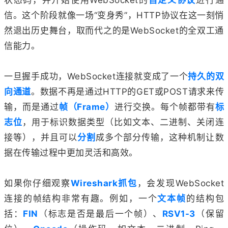
信。这个阶段就像一场“变身秀”，HTTP协议在这一刻悄
然退出历史舞台，取而代之的是WebSocket的全双工通
信能力。
一旦握手成功，WebSocket连接就变成了一个
持久的双
向通道
。数据不再是通过HTTP的GET或POST请求来传
输，而是通过
帧（Frame）
进行交换。每个帧都带有
标
志位
，用于标识数据类型（比如文本、二进制、关闭连
接等），并且可以
分割
成多个部分传输，这种机制让数
据在传输过程中更加灵活和高效。
如果你仔细观察
Wireshark抓包
，会发现WebSocket
连接的帧结构非常有趣。例如，一个
文本帧
的结构包
括：
FIN
（标志是否是最后一个帧）、
RSV1-3
（保留