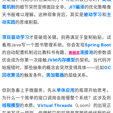
载机制
的细节突然变得面目全非，
JIT编译
的优化策略像
天书般难以理解。这种现象背后，其实是
被动学习
和
主
动实践
的思维割裂。
项目驱动学习
才是破局关键。别再满足于复制粘贴，试
着用Java写一个图书管理系统。你会发现
Spring Boot
的自动配置机制远比教科书有趣，
连接池
的参数调
数据库
优会成为你第一次接触
JVM内存模型
的契机。当代码开
始报错时，那些抽象的概念会突然变得具体——比如
GC
回收算法
的触发条件，
类加载器
的层级关系。
但别急着上手微服务，先从
单体应用
的瓶颈开始思考。
为什么一个简单的接口调用会拖慢整个系统？这涉及到
线程模型
的本质。
Virtual Threads
（Loom）的出现正
在改写这一规则，但理解它的前提是掌握传统线程的代