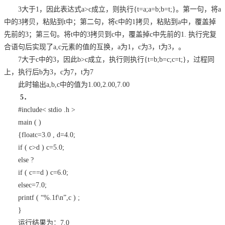
3大于1，因此表达式a>c成立，则执行{t=a;a=b;b=t;}。第一句，将a
中的3拷贝，粘贴到t中；第二句，将c中的1拷贝，粘贴到a中，覆盖掉
先前的3；第三句。将t中的3拷贝到c中，覆盖掉c中先前的1. 执行完复
合语句后实现了a,c元素的值的互换，a为1，c为3，t为3，。
7大于c中的3，因此b>c成立，执行则执行{t=b;b=c;c=t;}，过程同
上，执行后b为3，c为7，t为7
此时输出a,b,c中的值为1.00,2.00,7.00
5．
#include< stdio .h >
main ( )
{floatc=3.0 , d=4.0;
if ( c>d ) c=5.0;
else
?
if ( c==d ) c=6.0;
elsec=7.0;
printf ( “%.1f\n”,c ) ;
}
运行结果为：7.0