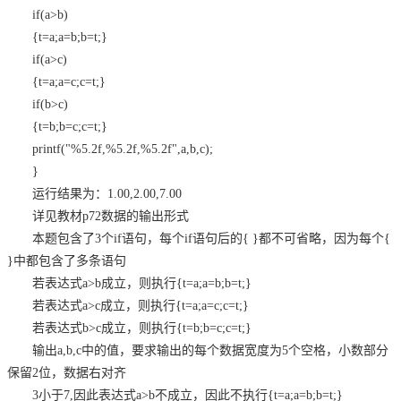
if(a>b)
{t=a;a=b;b=t;}
if(a>c)
{t=a;a=c;c=t;}
if(b>c)
{t=b;b=c;c=t;}
printf("%5.2f,%5.2f,%5.2f",a,b,c);
}
运行结果为：1.00,2.00,7.00
详见教材p72数据的输出形式
本题包含了3个if语句，每个if语句后的{ }都不可省略，因为每个{
}中都包含了多条语句
若表达式a>b成立，则执行{t=a;a=b;b=t;}
若表达式a>c成立，则执行{t=a;a=c;c=t;}
若表达式b>c成立，则执行{t=b;b=c;c=t;}
输出a,b,c中的值，要求输出的每个数据宽度为5个空格，小数部分
保留2位，数据右对齐
3小于7,因此表达式a>b不成立，因此不执行{t=a;a=b;b=t;}