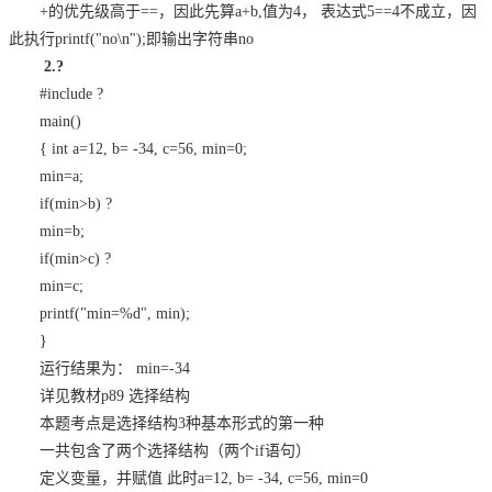
+的优先级高于==，因此先算a+b,值为4， 表达式5==4不成立，因
此执行printf("no\n");即输出字符串no
2.
?
#include
?
main()
{ int a=12, b= -34, c=56, min=0;
min=a;
if(min>b)
?
min=b;
if(min>c)
?
min=c;
printf("min=%d", min);
}
运行结果为： min=-34
详见教材p89 选择结构
本题考点是选择结构3种基本形式的第一种
一共包含了两个选择结构（两个if语句）
定义变量，并赋值 此时a=12, b= -34, c=56, min=0