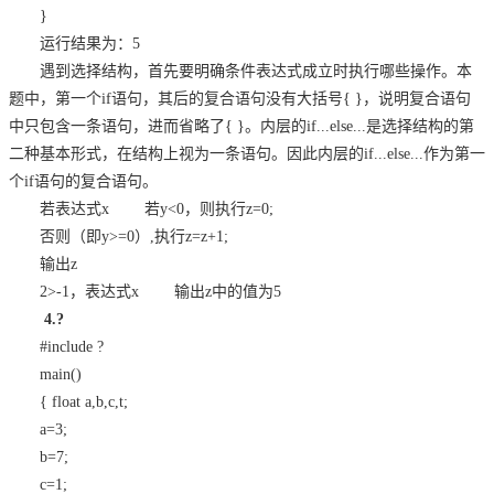
}
运行结果为：5
遇到选择结构，首先要明确条件表达式成立时执行哪些操作。本
题中，第一个if语句，其后的复合语句没有大括号{ }，说明复合语句
中只包含一条语句，进而省略了{ }。内层的if...else...是选择结构的第
二种基本形式，在结构上视为一条语句。因此内层的if...else...作为第一
个if语句的复合语句。
若表达式x
若y<0，则执行z=0;
否则（即y>=0）,执行z=z+1;
输出z
2>-1，表达式x
输出z中的值为5
4.
?
#include
?
main()
{ float a,b,c,t;
a=3;
b=7;
c=1;