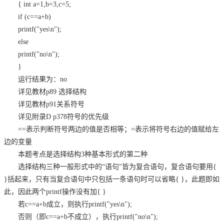
{ int a=1,b=3,c=5;
if (c==a+b)
printf("yes\n");
else
printf("no\n");
}
运行结果为：no
详见教材p89 选择结构
详见教材p91关系符号
详见附录D p378符号的优先级
==表示判断符号两边的值是否相等；=表示将符号右边的值赋给左
边的变量
本题考点是选择结构3种基本形式的第二种
选择结构三种一般形式中的“语句”皆为复合语句，复合语句要用{
}括起来，只有当复合语句中只包括一条语句时可以省略{ }，此题即如
此，因此两个printf操作没有加{ }
若c==a+b成立，则执行printf("yes\n");
否则（即c==a+b不成立），执行printf("no\n");