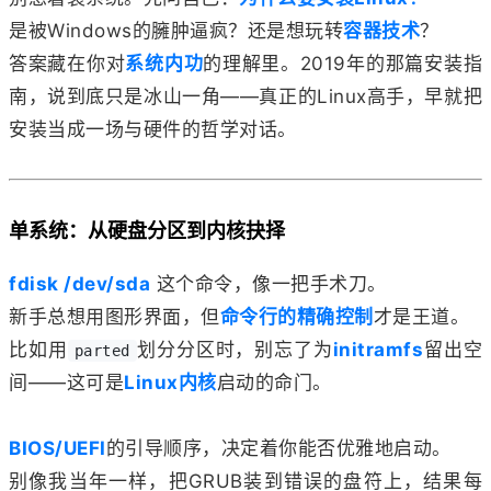
是被Windows的臃肿逼疯？还是想玩转
容器技术
？
答案藏在你对
系统内功
的理解里。2019年的那篇安装指
南，说到底只是冰山一角——真正的Linux高手，早就把
安装当成一场与硬件的哲学对话。
单系统：从硬盘分区到内核抉择
fdisk /dev/sda
这个命令，像一把手术刀。
新手总想用图形界面，但
命令行的精确控制
才是王道。
比如用
划分分区时，别忘了为
initramfs
留出空
parted
间——这可是
Linux内核
启动的命门。
BIOS/UEFI
的引导顺序，决定着你能否优雅地启动。
别像我当年一样，把GRUB装到错误的盘符上，结果每