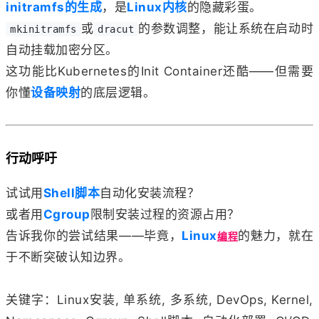
initramfs的生成
，是
Linux内核
的隐藏彩蛋。
或
的参数调整，能让系统在启动时
mkinitramfs
dracut
自动挂载加密分区。
这功能比Kubernetes的Init Container还酷——但需要
你懂
设备映射
的底层逻辑。
行动呼吁
试试用
Shell脚本
自动化安装流程？
或者用
Cgroup
限制安装过程的资源占用？
告诉我你的尝试结果——毕竟，
Linux
的魅力，就在
编程
于不断突破认知边界。
关键字：Linux安装, 单系统, 多系统, DevOps, Kernel,