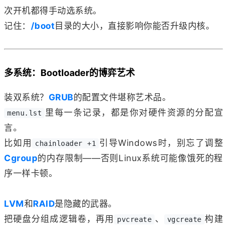
次开机都得手动选系统。
记住：
/boot
目录的大小，直接影响你能否升级内核。
多系统：Bootloader的博弈艺术
装双系统？
GRUB
的配置文件堪称艺术品。
里每一条记录，都是你对硬件资源的分配宣
menu.lst
言。
比如用
引导Windows时，别忘了调整
chainloader +1
Cgroup
的内存限制——否则Linux系统可能像饿死的程
序一样卡顿。
LVM
和
RAID
是隐藏的武器。
把硬盘分组成逻辑卷，再用
、
构建
pvcreate
vgcreate