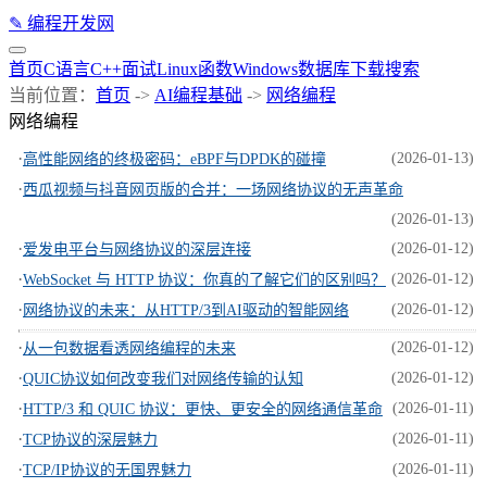
✎
编程开发网
首页
C语言
C++
面试
Linux
函数
Windows
数据库
下载
搜索
当前位置：
首页
->
AI编程基础
->
网络编程
网络编程
·
(2026-01-13)
高性能网络的终极密码：eBPF与DPDK的碰撞
·
西瓜视频与抖音网页版的合并：一场网络协议的无声革命
(2026-01-13)
·
(2026-01-12)
爱发电平台与网络协议的深层连接
·
(2026-01-12)
WebSocket 与 HTTP 协议：你真的了解它们的区别吗？
·
(2026-01-12)
网络协议的未来：从HTTP/3到AI驱动的智能网络
·
(2026-01-12)
从一包数据看透网络编程的未来
·
(2026-01-12)
QUIC协议如何改变我们对网络传输的认知
·
(2026-01-11)
HTTP/3 和 QUIC 协议：更快、更安全的网络通信革命
·
(2026-01-11)
TCP协议的深层魅力
·
(2026-01-11)
TCP/IP协议的无国界魅力