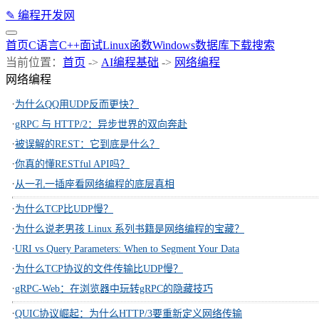
✎
编程开发网
首页
C语言
C++
面试
Linux
函数
Windows
数据库
下载
搜索
当前位置：
首页
->
AI编程基础
->
网络编程
网络编程
·
为什么QQ用UDP反而更快？
·
gRPC 与 HTTP/2：异步世界的双向奔赴
·
被误解的REST：它到底是什么？
·
你真的懂RESTful API吗？
·
从一孔一插座看网络编程的底层真相
·
为什么TCP比UDP慢？
·
为什么说老男孩 Linux 系列书籍是网络编程的宝藏？
·
URI vs Query Parameters: When to Segment Your Data
·
为什么TCP协议的文件传输比UDP慢？
·
gRPC-Web：在浏览器中玩转gRPC的隐藏技巧
·
QUIC协议崛起：为什么HTTP/3要重新定义网络传输